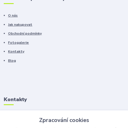
O nás
Jak nakupovat
Obchodní podmínky
Fotogalerie
Kontakty
Blog
Kontakty
Zákaznická podpora
Zpracování cookies
+420 603 100 966
(Po-Pá, 8-16 hod.)