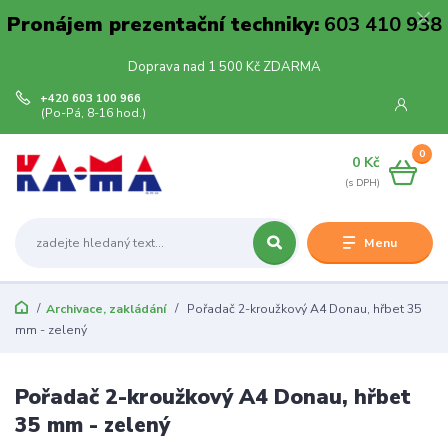
Pronájem prezentační techniky:
603 410 938
Doprava nad 1 500 Kč ZDARMA
+420 603 100 966
(Po-Pá, 8-16 hod.)
0
0 Kč
Menu
Archivace, zakládání
Pořadač 2-kroužkový A4 Donau, hřbet 35
mm - zelený
Pořadač 2-kroužkový A4 Donau, hřbet
35 mm - zelený