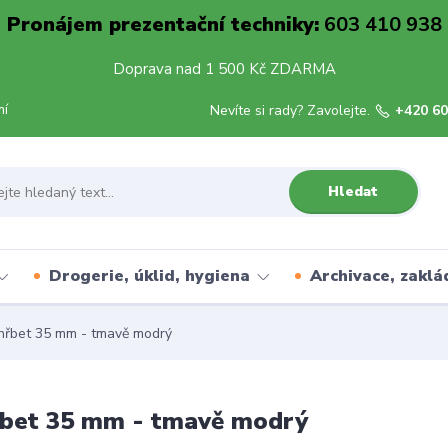
Pronájem prezentační techniky:
603 410 938
Doprava nad 1 500 Kč ZDARMA
mí
Nevíte si rady? Zavolejte.
+420 60
Hledat
Drogerie, úklid, hygiena
Archivace, zaklá
hřbet 35 mm - tmavě modrý
řbet 35 mm - tmavě modrý