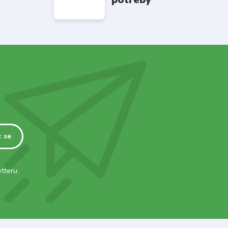
t se
tteru.