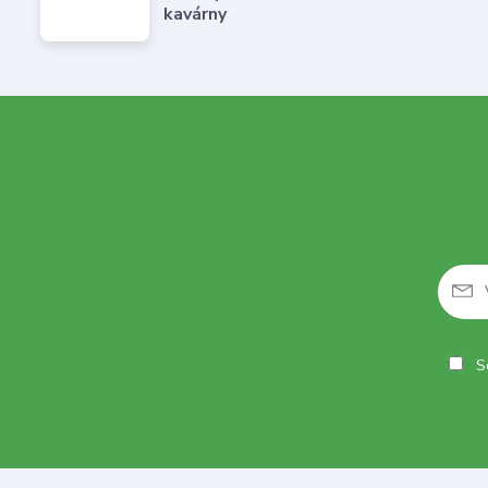
kavárny
So