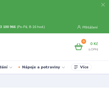
3 100 966
(Po-Pá, 8-16 hod.)
Přihlášení
0
0 Kč
Více
dání
Nápoje a potraviny