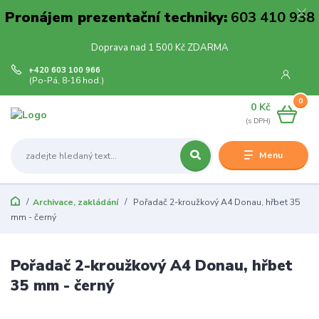
Pronájem prezentační techniky:
603 410 938
Doprava nad 1 500 Kč ZDARMA
+420 603 100 966
(Po-Pá, 8-16 hod.)
0
0 Kč
Menu
Archivace, zakládání
Pořadač 2-kroužkový A4 Donau, hřbet 35
mm - černý
Pořadač 2-kroužkový A4 Donau, hřbet
35 mm - černý