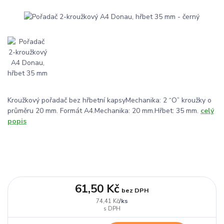
Kroužkový pořadač bez hřbetní kapsyMechanika: 2 “O” kroužky o
průměru 20 mm. Formát A4.Mechanika: 20 mm.Hřbet: 35 mm.
celý
popis
61,50 Kč
bez DPH
/
ks
74,41 Kč