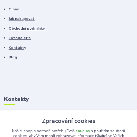
O nás
Jak nakupovat
Obchodní podmínky
Fotogalerie
Kontakty
Blog
Kontakty
Zákaznická podpora
Zpracování cookies
+420 603 100 966
(Po-Pá, 8-16 hod.)
Náš e-shop a partneři potřebují Váš
souhlas
s použitím souborů
cookies, aby Vám mohli zobrazovat informace týkající se Vašich