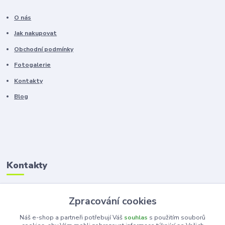
O nás
Jak nakupovat
Obchodní podmínky
Fotogalerie
Kontakty
Blog
Kontakty
Zákaznická podpora
Zpracování cookies
+420 603 100 966
(Po-Pá, 8-16 hod.)
Náš e-shop a partneři potřebují Váš
souhlas
s použitím souborů