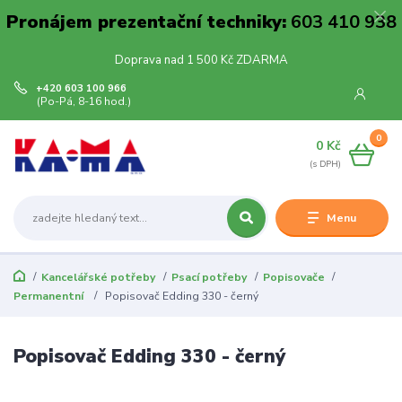
Pronájem prezentační techniky:
603 410 938
Doprava nad 1 500 Kč ZDARMA
+420 603 100 966
(Po-Pá, 8-16 hod.)
0
0 Kč
Menu
Kancelářské potřeby
Psací potřeby
Popisovače
Permanentní
Popisovač Edding 330 - černý
Popisovač Edding 330 - černý