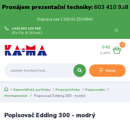
Pronájem prezentační techniky:
603 410 938
Doprava nad 1 500 Kč ZDARMA
+420 603 100 966
(Po-Pá, 8-16 hod.)
0
0 Kč
Menu
Kancelářské potřeby
Psací potřeby
Popisovače
Permanentní
Popisovač Edding 300 - modrý
Popisovač Edding 300 - modrý