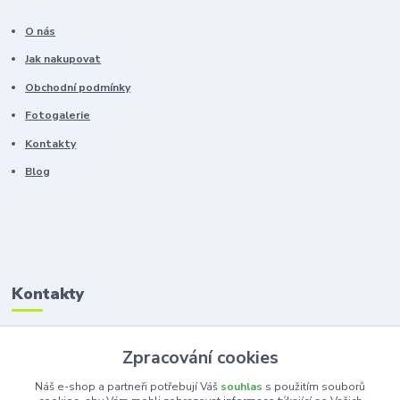
O nás
Jak nakupovat
Obchodní podmínky
Fotogalerie
Kontakty
Blog
Kontakty
Zákaznická podpora
Zpracování cookies
+420 603 100 966
(Po-Pá, 8-16 hod.)
Náš e-shop a partneři potřebují Váš
souhlas
s použitím souborů