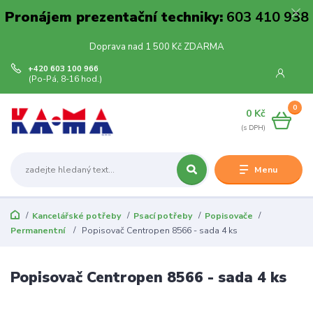
Pronájem prezentační techniky:
603 410 938
Doprava nad 1 500 Kč ZDARMA
+420 603 100 966
(Po-Pá, 8-16 hod.)
0
0 Kč
Menu
Kancelářské potřeby
Psací potřeby
Popisovače
Permanentní
Popisovač Centropen 8566 - sada 4 ks
Popisovač Centropen 8566 - sada 4 ks