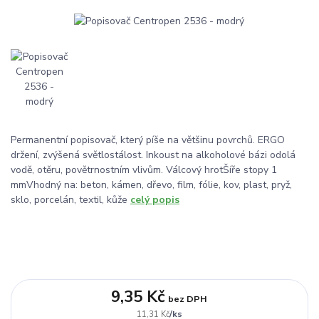
Permanentní popisovač, který píše na většinu povrchů. ERGO
držení, zvýšená světlostálost. Inkoust na alkoholové bázi odolá
vodě, otěru, povětrnostním vlivům. Válcový hrotŠíře stopy 1
mmVhodný na: beton, kámen, dřevo, film, fólie, kov, plast, pryž,
sklo, porcelán, textil, kůže
celý popis
9,35 Kč
bez DPH
/
ks
11,31 Kč