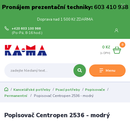
Pronájem prezentační techniky:
603 410 938
Doprava nad 1 500 Kč ZDARMA
+420 603 100 966
(Po-Pá, 8-16 hod.)
0
0 Kč
Menu
Kancelářské potřeby
Psací potřeby
Popisovače
Permanentní
Popisovač Centropen 2536 - modrý
Popisovač Centropen 2536 - modrý