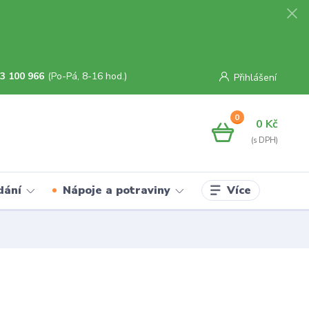
3 100 966
(Po-Pá, 8-16 hod.)
Přihlášení
0
0 Kč
Více
dání
Nápoje a potraviny