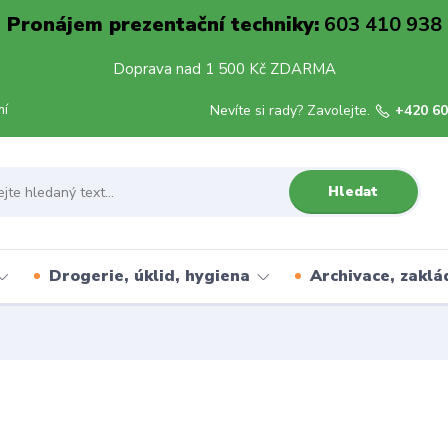
Pronájem prezentační techniky:
603 410 938
Doprava nad 1 500 Kč ZDARMA
mí
Nevíte si rady? Zavolejte.
+420 60
Hledat
Drogerie, úklid, hygiena
Archivace, zaklá