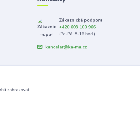
Zákaznická podpora
+420 603 100 966
(Po-Pá, 8-16 hod.)
kancelar@ka-ma.cz
hli zobrazovat
Vytvořeno na
Eshop-rychle.cz