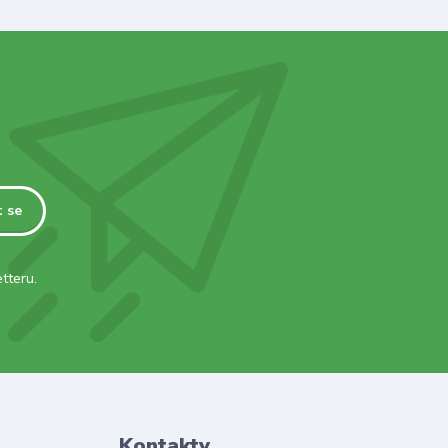
t se
tteru.
Kontakty