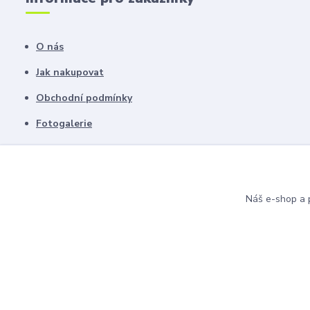
O nás
Jak nakupovat
Obchodní podmínky
Fotogalerie
Kontakty
Blog
Náš e-shop a p