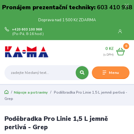
Pronájem prezentační techniky:
603 410 938
Doprava nad 1 500 Kč ZDARMA
+420 603 100 966
(Po-Pá, 8-16 hod.)
0
0 Kč
Menu
Nápoje a potraviny
Poděbradka Pro Linie 1,5 L jemně perlivá -
Grep
Poděbradka Pro Linie 1,5 L jemně
perlivá - Grep