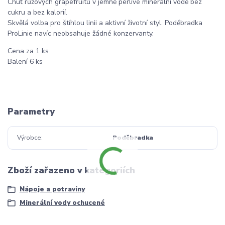
Chuť růžových grapefruitů v jemně perlivé minerální vodě bez
cukru a bez kalorií.
Skvělá volba pro štíhlou linii a aktivní životní styl. Poděbradka
ProLinie navíc neobsahuje žádné konzervanty.
Cena za 1 ks
Balení 6 ks
Parametry
Výrobce
Poděbradka
Zboží zařazeno v kategoriích
Nápoje a potraviny
Minerální vody ochucené