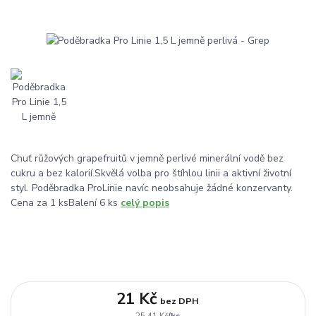
Chuť růžových grapefruitů v jemně perlivé minerální vodě bez
cukru a bez kalorií.Skvělá volba pro štíhlou linii a aktivní životní
styl. Poděbradka ProLinie navíc neobsahuje žádné konzervanty.
Cena za 1 ksBalení 6 ks
celý popis
21 Kč
bez DPH
/
ks