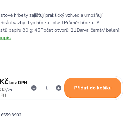
stové hřbety zajišťují praktický vzhled a umožňují
brání vazby. Typ hřbetu: plastPrůměr hřbetu: 8
stů papíru 80 g: 45Počet otvorů: 21Barva: černáV balení:
popis
 Kč
bez DPH
Přidat do košíku
/
ks
3 Kč
6559.3902