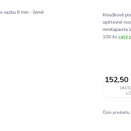
Kroužkové pla
opětovné roze
mmKapacita li
100 ks
celý 
152,50
184,5
Číslo produktu: