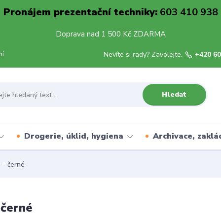
Pronájem prezentační techniky:
603 410 938
Doprava nad 1 500 Kč ZDARMA
mí
Nevíte si rady? Zavolejte.
+420 60
Hledat
Drogerie, úklid, hygiena
Archivace, zaklá
 - černé
 černé