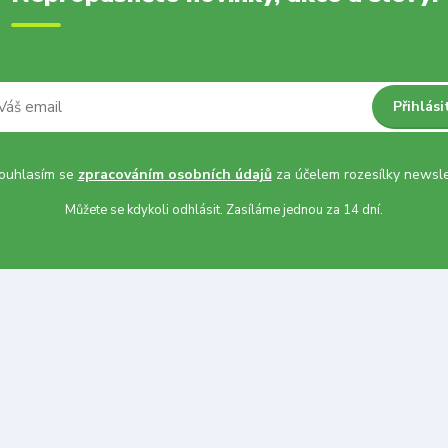
Přihlási
uhlasím se
zpracováním osobních údajů
za účelem rozesílky newsle
Můžete se kdykoli odhlásit. Zasíláme jednou za 14 dní.