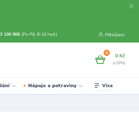
3 100 966
(Po-Pá, 8-16 hod.)
Přihlášení
0
0 Kč
Více
dání
Nápoje a potraviny