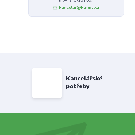
(Po-Pá, 8-16 hod.)
kancelar@ka-ma.cz
Kancelářské
potřeby