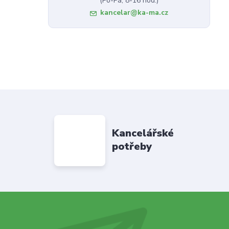
(Po-Pá, 8-16 hod.)
kancelar@ka-ma.cz
Kancelářské
potřeby