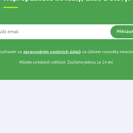
Přihlási
uhlasím se
zpracováním osobních údajů
za účelem rozesílky newsle
Můžete se kdykoli odhlásit. Zasíláme jednou za 14 dní.