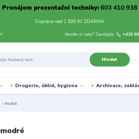
Pronájem prezentační techniky:
603 410 938
Doprava nad 1 500 Kč ZDARMA
mí
Nevíte si rady? Zavolejte.
+420 60
Hledat
Drogerie, úklid, hygiena
Archivace, zaklá
 - modré
- modré