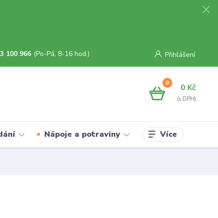
3 100 966
(Po-Pá, 8-16 hod.)
Přihlášení
0
0 Kč
Více
dání
Nápoje a potraviny