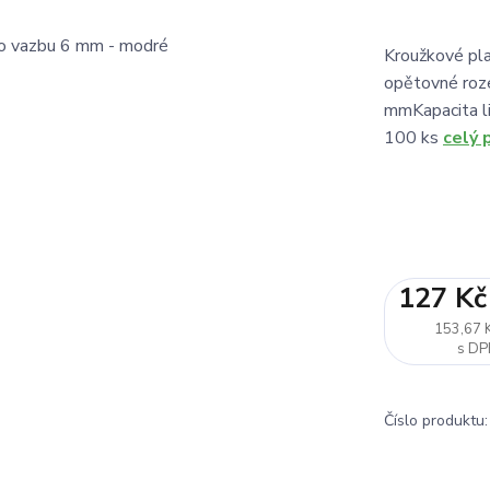
Kroužkové pla
opětovné roze
mmKapacita li
100 ks
celý 
127 Kč
153,67 
Číslo produktu: