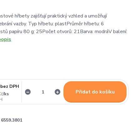
stové hřbety zajišťují praktický vzhled a umožňují
brání vazby. Typ hřbetu: plastPrůměr hřbetu: 6
stů papíru 80 g: 25Počet otvorů: 21Barva: modráV balení:
popis
bez DPH
Přidat do košíku
/
ks
Kč
6559.3801