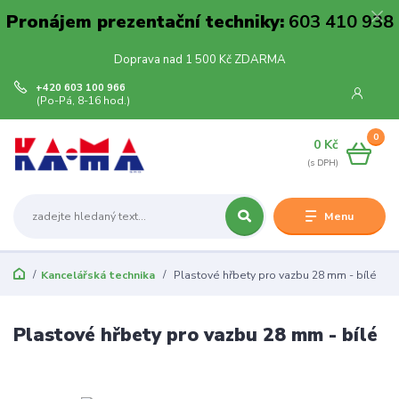
Pronájem prezentační techniky:
603 410 938
Doprava nad 1 500 Kč ZDARMA
+420 603 100 966
(Po-Pá, 8-16 hod.)
0
0 Kč
Menu
Kancelářská technika
Plastové hřbety pro vazbu 28 mm - bílé
Plastové hřbety pro vazbu 28 mm - bílé