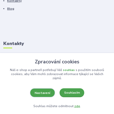
Kontakty
Blog
Kontakty
Zákaznická podpora
Zpracování cookies
+420 603 100 966
(Po-Pá, 8-16 hod.)
Náš e-shop a partneři potřebují Váš
souhlas
s použitím souborů
cookies, aby Vám mohli zobrazovat informace týkající se Vašich
zájmů.
kancelar@ka-ma.cz
Souhlasím
Nastavení
Souhlas můžete odmítnout
zde
.
Vytvořeno na
Eshop-rychle.cz