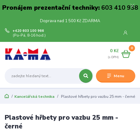
Pronájem prezentační techniky:
603 410 938
Doprava nad 1 500 Kč ZDARMA
+420 603 100 966
(Po-Pá, 8-16 hod.)
0
0 Kč
Menu
Kancelářská technika
Plastové hřbety pro vazbu 25 mm - černé
Plastové hřbety pro vazbu 25 mm -
černé