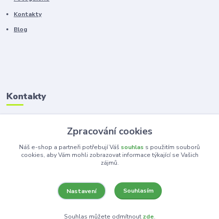
Kontakty
Blog
Kontakty
Zákaznická podpora
Zpracování cookies
+420 603 100 966
(Po-Pá, 8-16 hod.)
Náš e-shop a partneři potřebují Váš
souhlas
s použitím souborů
cookies, aby Vám mohli zobrazovat informace týkající se Vašich
zájmů.
kancelar@ka-ma.cz
Souhlasím
Nastavení
Souhlas můžete odmítnout
zde
.