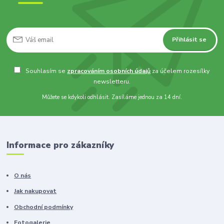
Přihlásit se
Souhlasím se
zpracováním osobních údajů
za účelem rozesílky
newsletteru.
Můžete se kdykoli odhlásit. Zasíláme jednou za 14 dní.
Informace pro zákazníky
O nás
Jak nakupovat
Obchodní podmínky
Fotogalerie