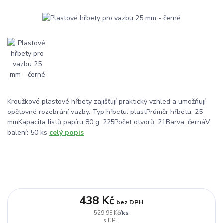
Kroužkové plastové hřbety zajišťují praktický vzhled a umožňují
opětovné rozebrání vazby. Typ hřbetu: plastPrůměr hřbetu: 25
mmKapacita listů papíru 80 g: 225Počet otvorů: 21Barva: černáV
balení: 50 ks
celý popis
438 Kč
bez DPH
/
ks
529,98 Kč