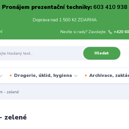
Pronájem prezentační techniky:
603 410 938
Doprava nad 1 500 Kč ZDARMA
mí
Nevíte si rady? Zavolejte.
+420 60
Hledat
Drogerie, úklid, hygiena
Archivace, zaklá
m - zelené
- zelené