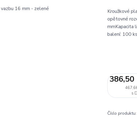
Kroužkové pla
opětovné roze
mmKapacita li
balení: 100 k
386,50
467,6
Číslo produktu: