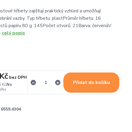
stové hřbety zajišťují praktický vzhled a umožňují
brání vazby. Typ hřbetu: plastPrůměr hřbetu: 16
stů papíru 80 g: 145Počet otvorů: 21Barva: červenáV
s
celý popis
 Kč
bez DPH
Přidat do košíku
/
ks
6 Kč
6559.4304