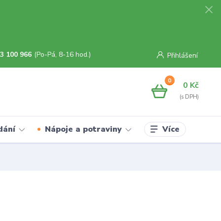
3 100 966
(Po-Pá, 8-16 hod.)
Přihlášení
0
0 Kč
Více
dání
Nápoje a potraviny