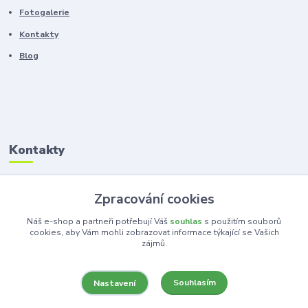
Fotogalerie
Kontakty
Blog
Kontakty
Zákaznická podpora
Zpracování cookies
+420 603 100 966
(Po-Pá, 8-16 hod.)
Náš e-shop a partneři potřebují Váš
souhlas
s použitím souborů
cookies, aby Vám mohli zobrazovat informace týkající se Vašich
zájmů.
kancelar@ka-ma.cz
Souhlasím
Nastavení