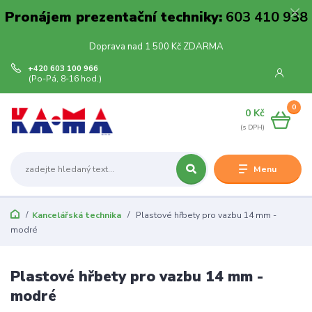
Pronájem prezentační techniky:
603 410 938
Doprava nad 1 500 Kč ZDARMA
+420 603 100 966
(Po-Pá, 8-16 hod.)
0
0 Kč
Menu
Kancelářská technika
Plastové hřbety pro vazbu 14 mm -
modré
Plastové hřbety pro vazbu 14 mm -
modré