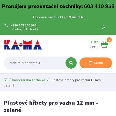
Pronájem prezentační techniky:
603 410 938
Doprava nad 1 500 Kč ZDARMA
+420 603 100 966
(Po-Pá, 8-16 hod.)
0
0 Kč
Menu
Kancelářská technika
Plastové hřbety pro vazbu 12 mm -
zelené
Plastové hřbety pro vazbu 12 mm -
zelené