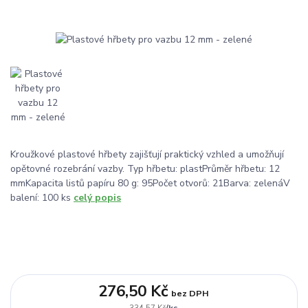
Kroužkové plastové hřbety zajišťují praktický vzhled a umožňují
opětovné rozebrání vazby. Typ hřbetu: plastPrůměr hřbetu: 12
mmKapacita listů papíru 80 g: 95Počet otvorů: 21Barva: zelenáV
balení: 100 ks
celý popis
276,50 Kč
bez DPH
/
ks