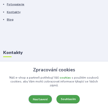
Fotogalerie
Kontakty
Blog
Kontakty
Zákaznická podpora
Zpracování cookies
+420 603 100 966
(Po-Pá, 8-16 hod.)
Náš e-shop a partneři potřebují Váš
souhlas
s použitím souborů
cookies, aby Vám mohli zobrazovat informace týkající se Vašich
zájmů.
kancelar@ka-ma.cz
Souhlasím
Nastavení