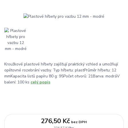
Kroužkové plastové hřbety zajišťují praktický vzhled a umožňují
opětovné rozebrání vazby. Typ hřbetu: plastPrůměr hřbetu: 12
mmKapacita listů papíru 80 g: 95Počet otvorů: 21Barva: modráV
balení: 100 ks
celý popis
276,50 Kč
bez DPH
/
ks