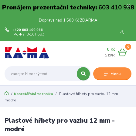
Pronájem prezentační techniky:
603 410 938
Doprava nad 1 500 Kč ZDARMA
+420 603 100 966
(Po-Pá, 8-16 hod.)
0
0 Kč
Menu
Kancelářská technika
Plastové hřbety pro vazbu 12 mm -
modré
Plastové hřbety pro vazbu 12 mm -
modré