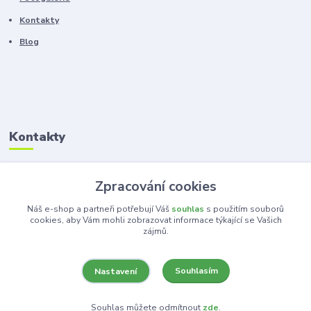
Kontakty
Blog
Kontakty
Zákaznická podpora
Zpracování cookies
+420 603 100 966
(Po-Pá, 8-16 hod.)
Náš e-shop a partneři potřebují Váš
souhlas
s použitím souborů
cookies, aby Vám mohli zobrazovat informace týkající se Vašich
zájmů.
kancelar@ka-ma.cz
Souhlasím
Nastavení
Souhlas můžete odmítnout
zde
.