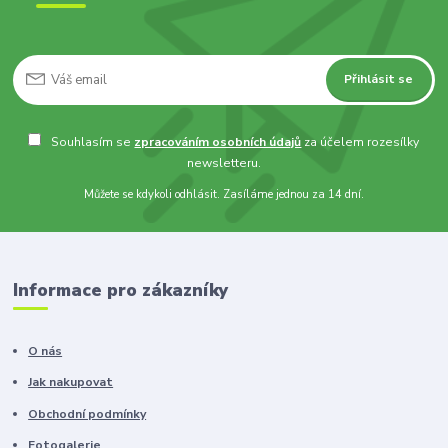
Přihlásit se
Souhlasím se
zpracováním osobních údajů
za účelem rozesílky
newsletteru.
Můžete se kdykoli odhlásit. Zasíláme jednou za 14 dní.
Informace pro zákazníky
O nás
Jak nakupovat
Obchodní podmínky
Fotogalerie