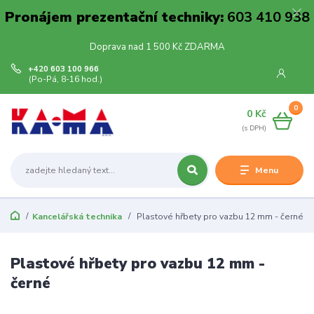
Pronájem prezentační techniky:
603 410 938
Doprava nad 1 500 Kč ZDARMA
+420 603 100 966
(Po-Pá, 8-16 hod.)
0
0 Kč
Menu
Kancelářská technika
Plastové hřbety pro vazbu 12 mm - černé
Plastové hřbety pro vazbu 12 mm -
černé