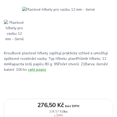
Kroužkové plastové hřbety zajišťují praktický vzhled a umožňují
opětovné rozebrání vazby. Typ hřbetu: plastPrůměr hřbetu: 12
mmKapacita listů papíru 80 g: 95Počet otvorů: 21Barva: černáV
balení: 100 ks
celý popis
276,50 Kč
bez DPH
/
ks
334,57 Kč