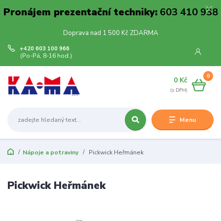
Pronájem prezentační techniky:
603 410 938
Doprava nad 1 500 Kč ZDARMA
+420 603 100 966
(Po-Pá, 8-16 hod.)
0
0 Kč
Menu
Nápoje a potraviny
Pickwick Heřmánek
Pickwick Heřmánek