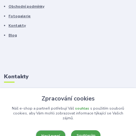
Obchodní podmínky
Fotogalerie
Kontakty
Blog
Kontakty
Zákaznická podpora
Zpracování cookies
+420 603 100 966
(Po-Pá, 8-16 hod.)
Náš e-shop a partneři potřebují Váš
souhlas
s použitím souborů
cookies, aby Vám mohli zobrazovat informace týkající se Vašich
zájmů.
kancelar@ka-ma.cz
Souhlasím
Nastavení