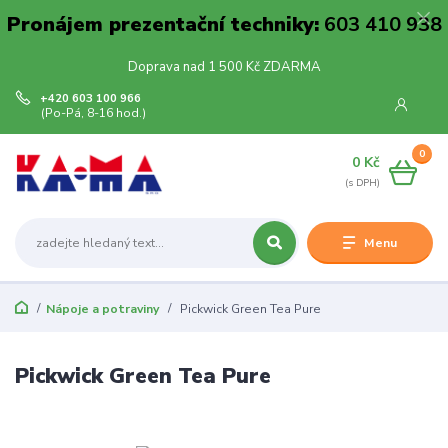
Pronájem prezentační techniky:
603 410 938
Doprava nad 1 500 Kč ZDARMA
+420 603 100 966
(Po-Pá, 8-16 hod.)
0
0 Kč
Menu
Nápoje a potraviny
Pickwick Green Tea Pure
Pickwick Green Tea Pure