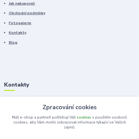
Jak nakupovat
Obchodní podmínky
Fotogalerie
Kontakty
Blog
Kontakty
Zákaznická podpora
Zpracování cookies
+420 603 100 966
(Po-Pá, 8-16 hod.)
Náš e-shop a partneři potřebují Váš
souhlas
s použitím souborů
cookies, aby Vám mohli zobrazovat informace týkající se Vašich
zájmů.
kancelar@ka-ma.cz