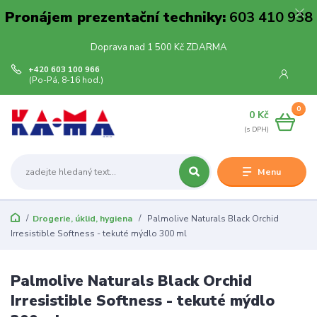
Pronájem prezentační techniky:
603 410 938
Doprava nad 1 500 Kč ZDARMA
+420 603 100 966
(Po-Pá, 8-16 hod.)
0
0 Kč
Menu
Drogerie, úklid, hygiena
Palmolive Naturals Black Orchid
Irresistible Softness - tekuté mýdlo 300 ml
Palmolive Naturals Black Orchid
Irresistible Softness - tekuté mýdlo