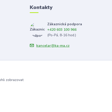
Kontakty
Zákaznická podpora
+420 603 100 966
(Po-Pá, 8-16 hod.)
kancelar@ka-ma.cz
hli zobrazovat
Vytvořeno na
Eshop-rychle.cz