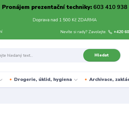
Pronájem prezentační techniky:
603 410 938
Doprava nad 1 500 Kč ZDARMA
mí
Nevíte si rady? Zavolejte.
+420 60
Hledat
Drogerie, úklid, hygiena
Archivace, zaklá