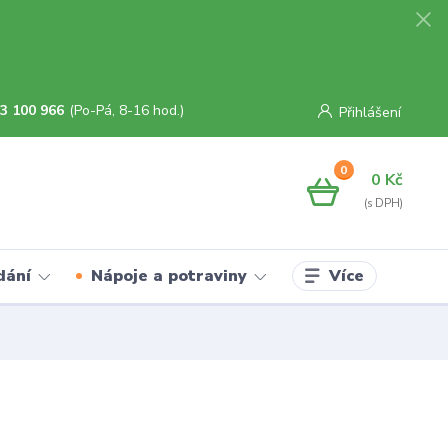
3 100 966
(Po-Pá, 8-16 hod.)
Přihlášení
0
0 Kč
Více
dání
Nápoje a potraviny