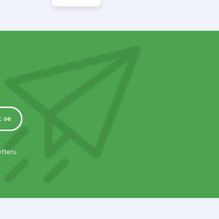
t se
tteru.