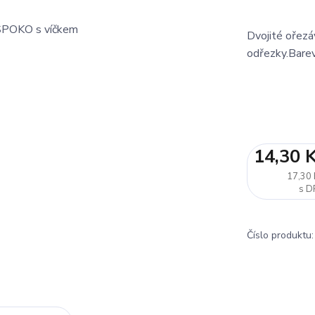
Dvojité ořezá
odřezky.Bare
14,30 
17,30 
Číslo produktu: