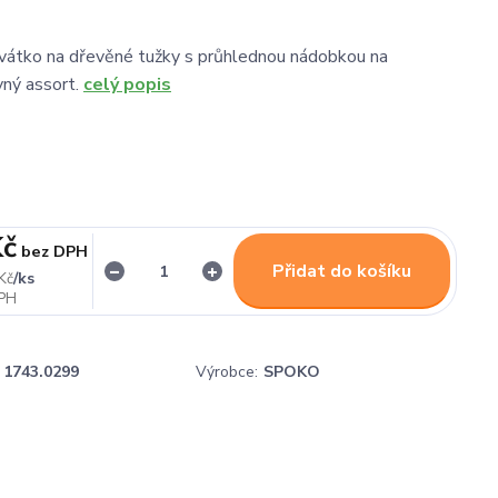
vátko na dřevěné tužky s průhlednou nádobkou na
vný assort.
celý popis
Kč
bez DPH
Přidat do košíku
/
ks
Kč
1743.0299
Výrobce:
SPOKO