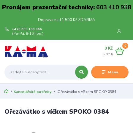
Pronájem prezentační techniky:
603 410 938
Doprava nad 1 500 Kč ZDARMA
+420 603 100 966
(Po-Pá, 8-16 hod.)
0
0 Kč
Menu
Kancelářské potřeby
Ořezávátko s víčkem SPOKO 0384
Ořezávátko s víčkem SPOKO 0384