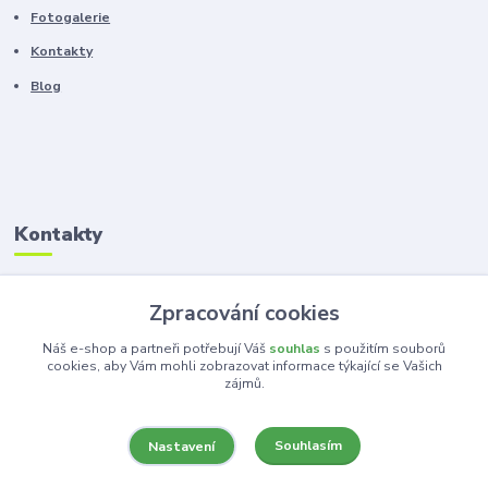
Fotogalerie
Kontakty
Blog
Kontakty
Zákaznická podpora
Zpracování cookies
+420 603 100 966
(Po-Pá, 8-16 hod.)
Náš e-shop a partneři potřebují Váš
souhlas
s použitím souborů
cookies, aby Vám mohli zobrazovat informace týkající se Vašich
zájmů.
kancelar@ka-ma.cz
Souhlasím
Nastavení