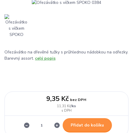
Ořezávátko na dřevěné tužky s průhlednou nádobkou na odřezky.
Barevný assort.
celý popis
9,35 Kč
bez DPH
/
ks
11,31 Kč
Přidat do košíku