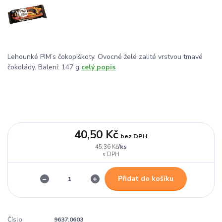
Lehounké PIM’s čokopiškoty. Ovocné želé zalité vrstvou tmavé
čokolády. Balení: 147 g
celý popis
40,50 Kč
bez DPH
/
ks
45,36 Kč
Přidat do košíku
Číslo
9637.0603