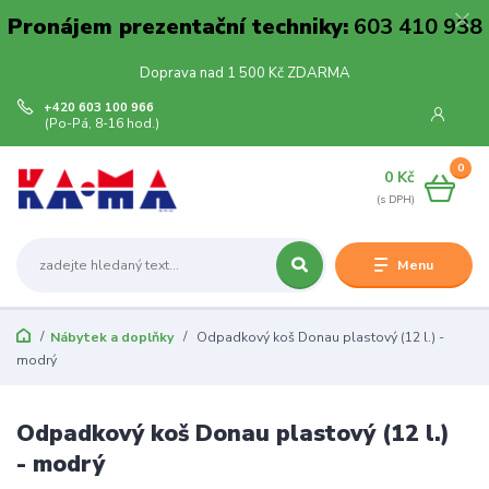
Pronájem prezentační techniky:
603 410 938
Doprava nad 1 500 Kč ZDARMA
+420 603 100 966
(Po-Pá, 8-16 hod.)
0
0 Kč
Menu
Nábytek a doplňky
Odpadkový koš Donau plastový (12 l.) -
modrý
Odpadkový koš Donau plastový (12 l.)
- modrý