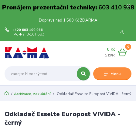
Pronájem prezentační techniky:
603 410 938
Doprava nad 1 500 Kč ZDARMA
+420 603 100 966
(Po-Pá, 8-16 hod.)
0
0 Kč
Menu
Archivace, zakládání
Odkladač Esselte Europost VIVIDA - černý
Odkladač Esselte Europost VIVIDA -
černý