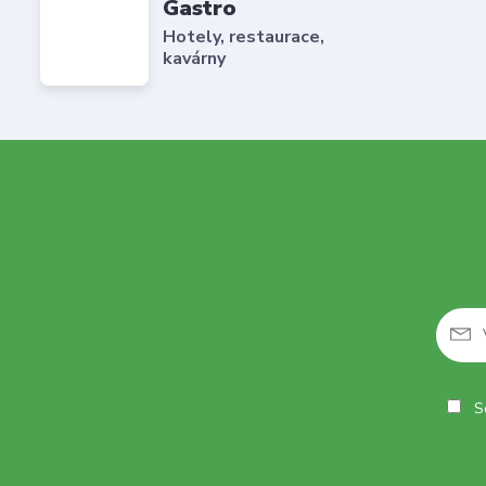
Gastro
Hotely, restaurace,
kavárny
So