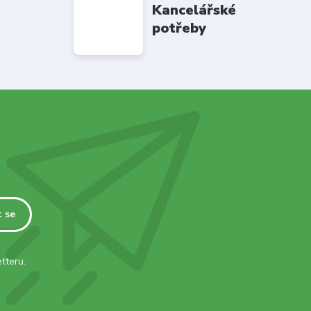
Kancelářské
potřeby
t se
tteru.