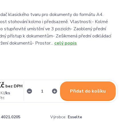
dač klasického tvaru pro dokumenty do formátu A4.
nost stohování kolmo i předsazeně. Vlastnosti:- Kolmé
o stupňovité umístění ve 3 pozicích- Zaoblený přední
adný přístup k dokumentům- Zešikmená přední odkládací
ržení dokumentů- Prostor...
celý popis
Kč
bez DPH
Přidat do košíku
/
ks
 Kč
4021.0205
Výrobce:
Esselte