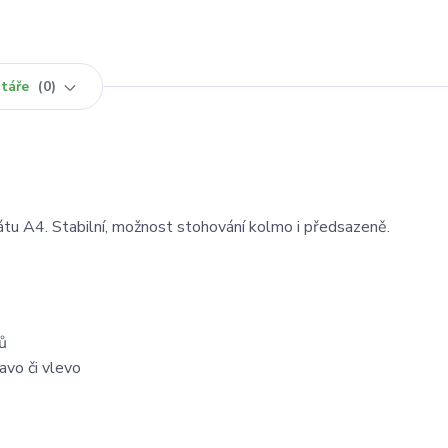
táře
0
tu A4. Stabilní, možnost stohování kolmo i předsazeně.
ů
avo či vlevo