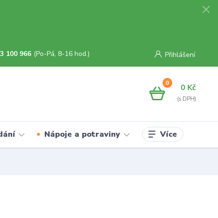
3 100 966
(Po-Pá, 8-16 hod.)
Přihlášení
0
0 Kč
Více
dání
Nápoje a potraviny