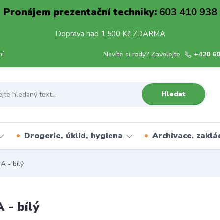
Pronájem prezentační techniky:
603 410 938
Doprava nad 1 500 Kč ZDARMA
mí
Nevíte si rady? Zavolejte.
+420 60
Hledat
Drogerie, úklid, hygiena
Archivace, zaklá
A - bílý
 - bílý