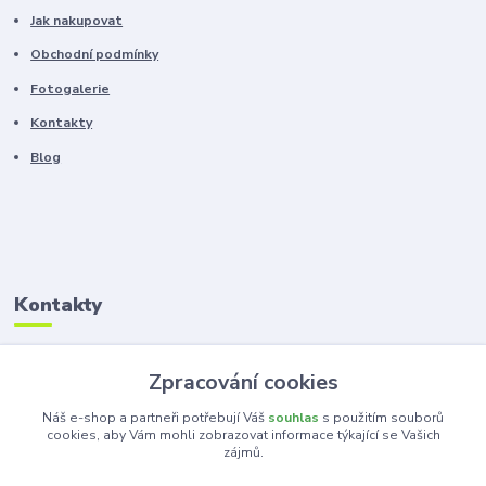
Jak nakupovat
Obchodní podmínky
Fotogalerie
Kontakty
Blog
Kontakty
Zákaznická podpora
Zpracování cookies
+420 603 100 966
(Po-Pá, 8-16 hod.)
Náš e-shop a partneři potřebují Váš
souhlas
s použitím souborů
cookies, aby Vám mohli zobrazovat informace týkající se Vašich
zájmů.
kancelar@ka-ma.cz