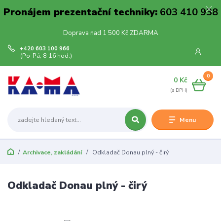
Pronájem prezentační techniky:
603 410 938
Doprava nad 1 500 Kč ZDARMA
+420 603 100 966
(Po-Pá, 8-16 hod.)
0
0 Kč
Menu
Archivace, zakládání
Odkladač Donau plný - čirý
Odkladač Donau plný - čirý