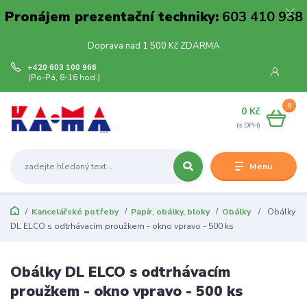
Pronájem prezentační techniky:
603 410 938
Doprava nad 1 500 Kč ZDARMA
+420 603 100 966
(Po-Pá, 8-16 hod.)
0
0 Kč
Menu
Kancelářské potřeby
Papír, obálky, bloky
Obálky
Obálky
DL ELCO s odtrhávacím proužkem - okno vpravo - 500 ks
Obálky DL ELCO s odtrhávacím
proužkem - okno vpravo - 500 ks