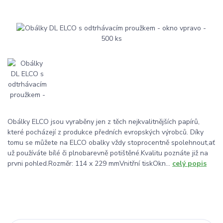
Obálky ELCO jsou vyraběny jen z těch nejkvalitnějších papírů,
které pocházejí z produkce předních evropských výrobců. Díky
tomu se můžete na ELCO obalky vždy stoprocentně spolehnout,ať
už používáte bílé či plnobarevně potištěné.Kvalitu poznáte již na
prvni pohled.Rozměr: 114 x 229 mmVnitřní tiskOkn...
celý popis