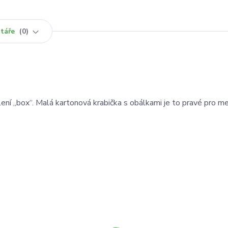
táře
0
lení „box“. Malá kartonová krabička s obálkami je to pravé pro m