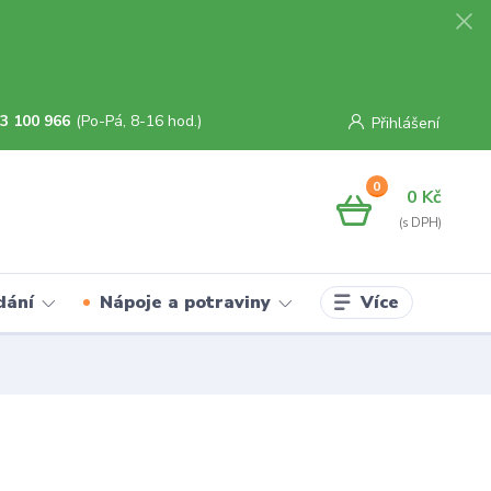
3 100 966
(Po-Pá, 8-16 hod.)
Přihlášení
0
0 Kč
Více
dání
Nápoje a potraviny