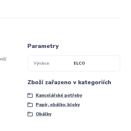
Parametry
enší
Výrobce
ELCO
Zboží zařazeno v kategoriích
Kancelářské potřeby
Papír, obálky, bloky
Obálky