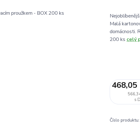
Nejoblíbenější
Malá kartonov
domácnosti. 
200 ks
celý 
468,05
566,3
Číslo produktu: