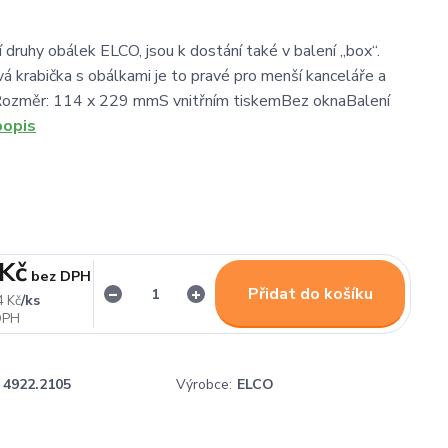
 druhy obálek ELCO, jsou k dostání také v balení „box“.
á krabička s obálkami je to pravé pro menší kanceláře a
Rozměr: 114 x 229 mmS vnitřním tiskemBez oknaBalení
popis
 Kč
bez DPH
Přidat do košíku
/
ks
4 Kč
4922.2105
Výrobce:
ELCO