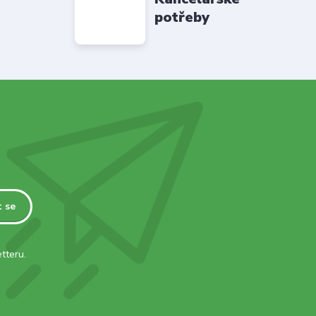
potřeby
t se
tteru.