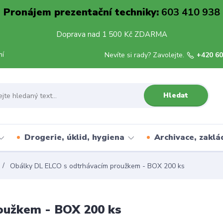
Pronájem prezentační techniky:
603 410 938
Doprava nad 1 500 Kč ZDARMA
mí
Nevíte si rady? Zavolejte.
+420 60
Hledat
Drogerie, úklid, hygiena
Archivace, zaklá
Obálky DL ELCO s odtrhávacím proužkem - BOX 200 ks
oužkem - BOX 200 ks