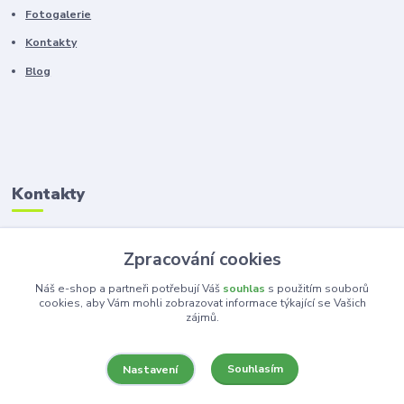
Fotogalerie
Kontakty
Blog
Kontakty
Zákaznická podpora
Zpracování cookies
+420 603 100 966
(Po-Pá, 8-16 hod.)
Náš e-shop a partneři potřebují Váš
souhlas
s použitím souborů
cookies, aby Vám mohli zobrazovat informace týkající se Vašich
zájmů.
kancelar@ka-ma.cz
Souhlasím
Nastavení