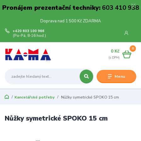
Pronájem prezentační techniky:
603 410 938
Doprava nad 1 500 Kč ZDARMA
+420 603 100 966
(Po-Pá, 8-16 hod.)
0
0 Kč
Menu
Kancelářské potřeby
Nůžky symetrické SPOKO 15 cm
Nůžky symetrické SPOKO 15 cm