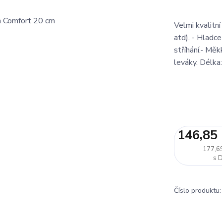
Velmi kvalitní
atd). - Hladce
stříhání.- Měk
leváky. Délka
146,85
177,6
Číslo produktu: