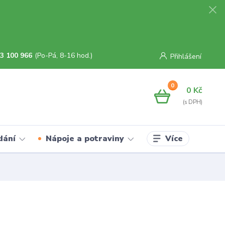
3 100 966
(Po-Pá, 8-16 hod.)
Přihlášení
0
0 Kč
Více
dání
Nápoje a potraviny