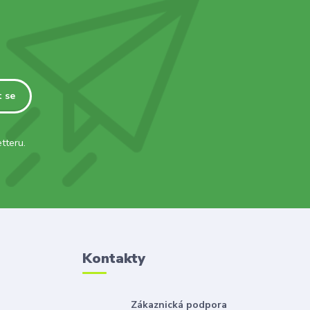
t se
tteru.
Kontakty
Zákaznická podpora