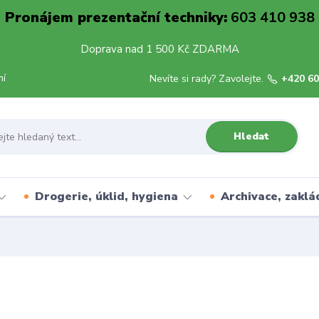
Pronájem prezentační techniky:
603 410 938
Doprava nad 1 500 Kč ZDARMA
mí
Nevíte si rady? Zavolejte.
+420 60
Hledat
Drogerie, úklid, hygiena
Archivace, zaklá