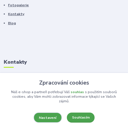
Fotogalerie
Kontakty
Blog
Kontakty
Zákaznická podpora
Zpracování cookies
+420 603 100 966
(Po-Pá, 8-16 hod.)
Náš e-shop a partneři potřebují Váš
souhlas
s použitím souborů
cookies, aby Vám mohli zobrazovat informace týkající se Vašich
zájmů.
kancelar@ka-ma.cz
Souhlasím
Nastavení