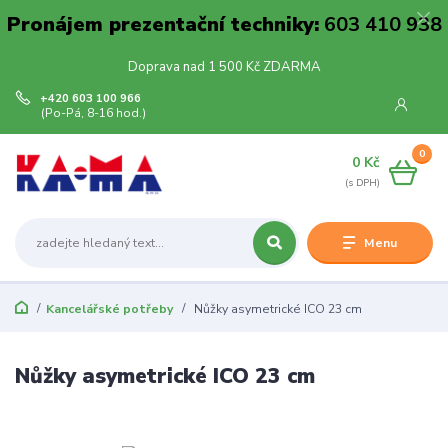
Pronájem prezentační techniky:
603 410 938
Doprava nad 1 500 Kč ZDARMA
+420 603 100 966
(Po-Pá, 8-16 hod.)
0
0 Kč
Menu
Kancelářské potřeby
Nůžky asymetrické ICO 23 cm
Nůžky asymetrické ICO 23 cm