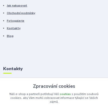
Jak nakupovat
Obchodní podmínky
Fotogalerie
Kontakty
Blog
Kontakty
Zákaznická podpora
Zpracování cookies
+420 603 100 966
(Po-Pá, 8-16 hod.)
Náš e-shop a partneři potřebují Váš
souhlas
s použitím souborů
cookies, aby Vám mohli zobrazovat informace týkající se Vašich
zájmů.
kancelar@ka-ma.cz