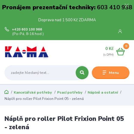
Pronájem prezentační techniky:
603 410 938
Doprava nad 1 500 Kč ZDARMA
+420 603 100 966
(Po-Pá, 8-16 hod.)
0
0 Kč
Menu
Kancelářské potřeby
Psací potřeby
Náplně a ostatní
Náplň pro roller Pilot Frixion Point 05 - zelená
Náplň pro roller Pilot Frixion Point 05
- zelená