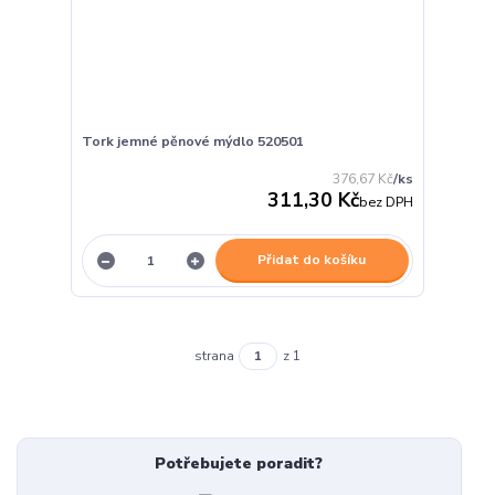
Tork jemné pěnové mýdlo 520501
376,67 Kč
/
ks
311,30 Kč
bez DPH
Přidat do košíku
strana
z 1
Potřebujete poradit?