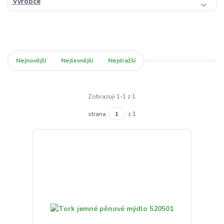
Výrobce
Nejnovější
Nejlevnější
Nejdražší
Zobrazuji 1-1 z 1
strana
z 1