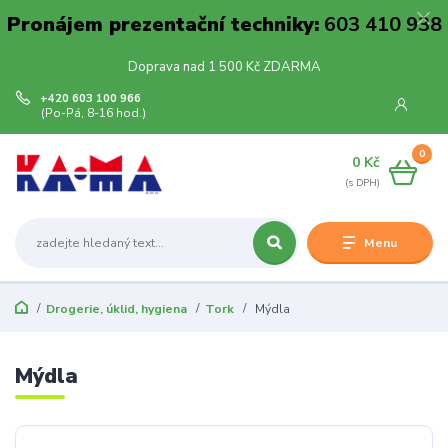
Pronájem prezentační techniky:
603 410 938
Doprava nad 1 500 Kč ZDARMA
+420 603 100 966
(Po-Pá, 8-16 hod.)
0
0 Kč
Menu
Drogerie, úklid, hygiena
Tork
Mýdla
Mýdla