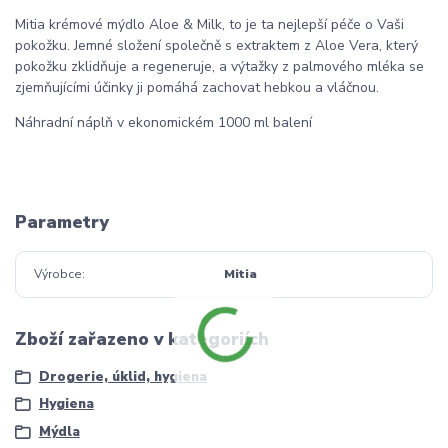
Mitia krémové mýdlo Aloe & Milk, to je ta nejlepší péče o Vaši
pokožku. Jemné složení společně s extraktem z Aloe Vera, který
pokožku zklidňuje a regeneruje, a výtažky z palmového mléka se
zjemňujícími účinky ji pomáhá zachovat hebkou a vláčnou.
Náhradní náplň v ekonomickém 1000 ml balení
Parametry
Výrobce
Mitia
Zboží zařazeno v kategoriích
Drogerie, úklid, hygiena
Hygiena
Mýdla