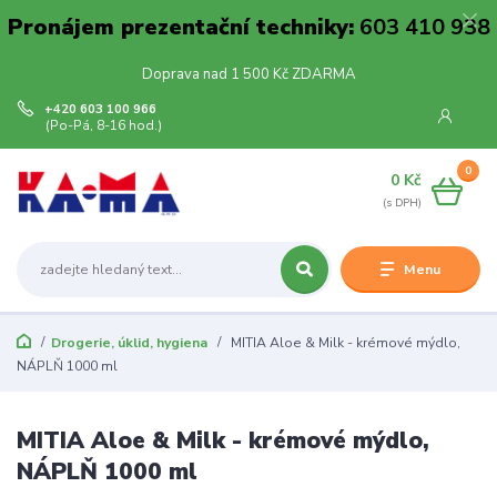
Pronájem prezentační techniky:
603 410 938
Doprava nad 1 500 Kč ZDARMA
+420 603 100 966
(Po-Pá, 8-16 hod.)
0
0 Kč
Menu
Drogerie, úklid, hygiena
MITIA Aloe & Milk - krémové mýdlo,
NÁPLŇ 1000 ml
MITIA Aloe & Milk - krémové mýdlo,
NÁPLŇ 1000 ml