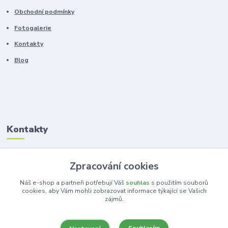
Obchodní podmínky
Fotogalerie
Kontakty
Blog
Kontakty
Zákaznická podpora
Zpracování cookies
+420 603 100 966
(Po-Pá, 8-16 hod.)
Náš e-shop a partneři potřebují Váš
souhlas
s použitím souborů
cookies, aby Vám mohli zobrazovat informace týkající se Vašich
zájmů.
kancelar@ka-ma.cz