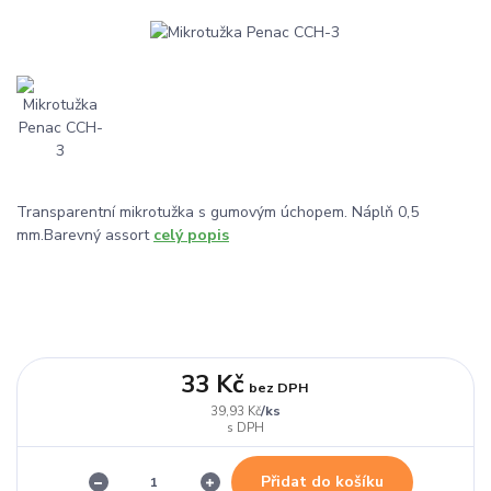
Transparentní mikrotužka s gumovým úchopem. Náplň 0,5
mm.Barevný assort
celý popis
33 Kč
bez DPH
/
ks
39,93 Kč
Přidat do košíku