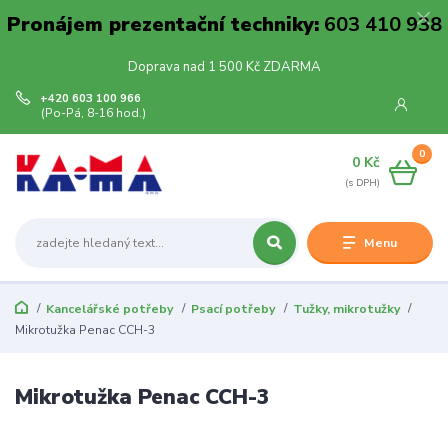
Pronájem prezentační techniky:
603 410 938
Doprava nad 1 500 Kč ZDARMA
+420 603 100 966
(Po-Pá, 8-16 hod.)
0
0 Kč
Menu
Kancelářské potřeby
Psací potřeby
Tužky, mikrotužky
Mikrotužka Penac CCH-3
Mikrotužka Penac CCH-3