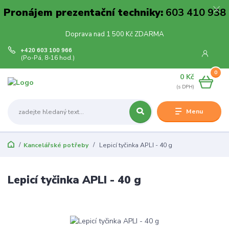
Pronájem prezentační techniky:
603 410 938
Doprava nad 1 500 Kč ZDARMA
+420 603 100 966
(Po-Pá, 8-16 hod.)
0
0 Kč
Menu
Kancelářské potřeby
Lepicí tyčinka APLI - 40 g
Lepicí tyčinka APLI - 40 g