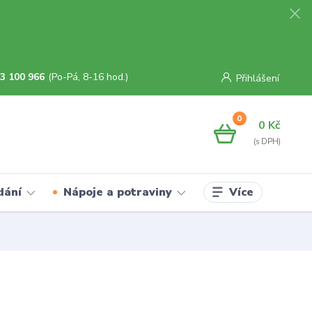
3 100 966
(Po-Pá, 8-16 hod.)
Přihlášení
0
0 Kč
Více
dání
Nápoje a potraviny