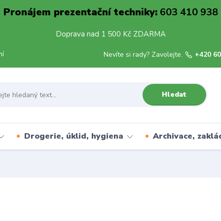
Pronájem prezentační techniky:
603 410 938
Doprava nad 1 500 Kč ZDARMA
mí
Nevíte si rady? Zavolejte.
+420 60
Hledat
Drogerie, úklid, hygiena
Archivace, zaklá