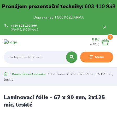
Pronájem prezentační techniky:
603 410 938
Doprava nad 1 500 Kč ZDARMA
+420 603 100 966
(Po-Pá, 8-16 hod.)
0
0 Kč
Menu
Kancelářská technika
Laminovací fólie - 67 x 99 mm, 2x125 mic,
lesklé
Laminovací fólie - 67 x 99 mm, 2x125
mic, lesklé