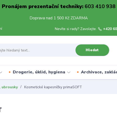
Pronájem prezentační techniky:
603 410 938
Doprava nad 1 500 Kč ZDARMA
mí
Nevíte si rady? Zavolejte.
+420 60
Hledat
Drogerie, úklid, hygiena
Archivace, zaklá
, ubrousky
Kosmetické kapesníčky primaSOFT
T