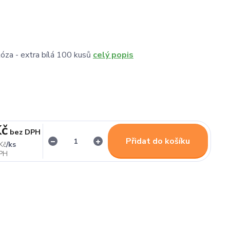
lóza - extra bílá 100 kusů
celý popis
Kč
bez DPH
Přidat do košíku
/
ks
Kč