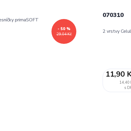
070310
- 50 %
2 vrstvy Celu
29,04 Kč
11,90 
14,40 