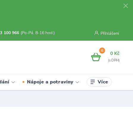
3 100 966
(Po-Pá, 8-16 hod.)
Přihlášení
0
0 Kč
Více
dání
Nápoje a potraviny