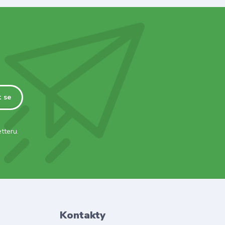
t se
tteru.
Kontakty