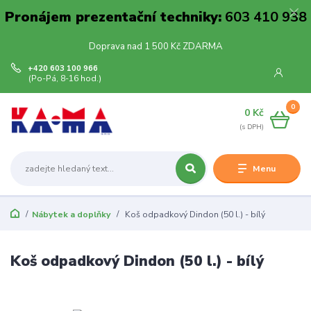
Pronájem prezentační techniky:
603 410 938
Doprava nad 1 500 Kč ZDARMA
+420 603 100 966
(Po-Pá, 8-16 hod.)
0
0 Kč
Menu
Nábytek a doplňky
Koš odpadkový Dindon (50 l.) - bílý
Koš odpadkový Dindon (50 l.) - bílý