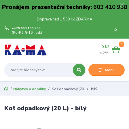
Pronájem prezentační techniky:
603 410 938
Doprava nad 1 500 Kč ZDARMA
+420 603 100 966
(Po-Pá, 8-16 hod.)
0
0 Kč
Menu
Nábytek a doplňky
Koš odpadkový (20 l.) - bílý
Koš odpadkový (20 l.) - bílý