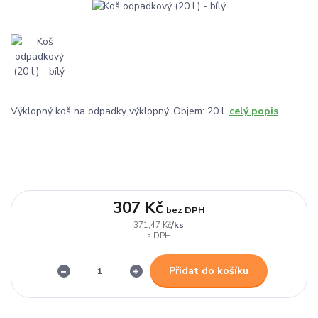
Výklopný koš na odpadky výklopný. Objem: 20 l.
celý popis
307 Kč
bez DPH
/
ks
371,47 Kč
Přidat do košíku