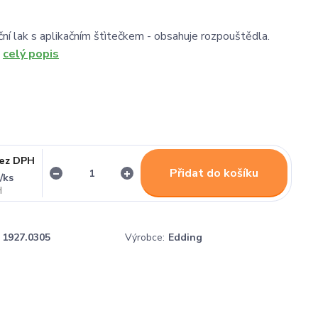
ní lak s aplikačním štìtečkem - obsahuje rozpouštědla.
.
celý popis
ez DPH
Přidat do košíku
/
ks
č
1927.0305
Výrobce:
Edding