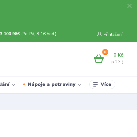
3 100 966
(Po-Pá, 8-16 hod.)
Přihlášení
0
0 Kč
Více
dání
Nápoje a potraviny