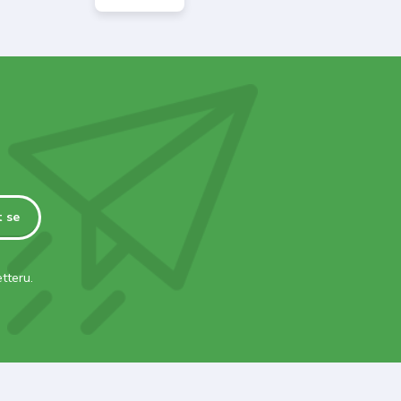
t se
tteru.