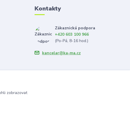
Kontakty
Zákaznická podpora
+420 603 100 966
(Po-Pá, 8-16 hod.)
kancelar@ka-ma.cz
hli zobrazovat
Vytvořeno na
Eshop-rychle.cz