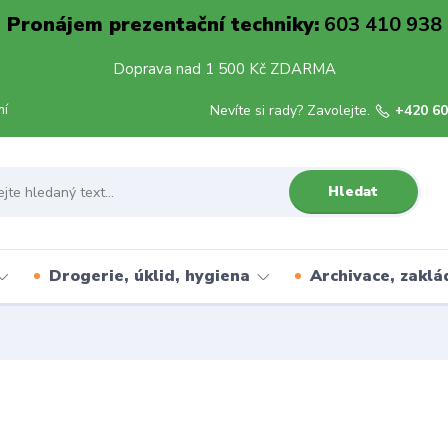
Pronájem prezentační techniky:
603 410 938
Doprava nad 1 500 Kč ZDARMA
mí
Nevíte si rady? Zavolejte.
+420 60
Hledat
Drogerie, úklid, hygiena
Archivace, zaklá