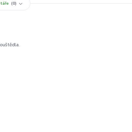
táře
0
pouštědla.