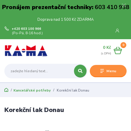
Pronájem prezentační techniky:
603 410 938
Doprava nad 1 500 Kč ZDARMA
+420 603 100 966
(Po-Pá, 8-16 hod.)
0
0 Kč
Menu
Kancelářské potřeby
Korekční lak Donau
Korekční lak Donau