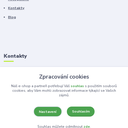
Kontakty
Blog
Kontakty
Zákaznická podpora
Zpracování cookies
+420 603 100 966
(Po-Pá, 8-16 hod.)
Náš e-shop a partneři potřebují Váš
souhlas
s použitím souborů
cookies, aby Vám mohli zobrazovat informace týkající se Vašich
zájmů.
kancelar@ka-ma.cz
Souhlasím
Nastavení
Souhlas můžete odmítnout
zde
.