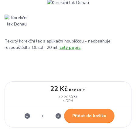
Tekutý korekční lak s aplikační houbičkou - neobsahuje
rozpouštědla. Obsah: 20 ml.
celý popis
22 Kč
bez DPH
/
ks
26,62 Kč
Přidat do košíku