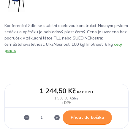
Konferenční židle se stabilní ocelovou konstrukcí. Nosným prvkem
sedáku a opěráku je pohledový plast černý. Cena je uvedena bez
područek v základní látce FILL nebo SUEDINEKostra:
černáStohovatelnost: 8 ksNosnost: 100 kgHmotnost: 6 kg
celý
popis
1 244,50 Kč
bez DPH
/
ks
1 505,85 Kč
Přidat do košíku