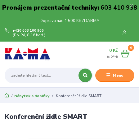
Pronájem prezentační techniky:
603 410 938
Doprava nad 1 500 Kč ZDARMA
+420 603 100 966
(Po-Pá, 8-16 hod.)
0
0 Kč
Menu
Nábytek a doplňky
Konferenční židle SMART
Konferenční židle SMART