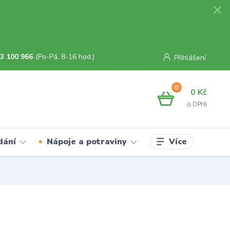
3 100 966
(Po-Pá, 8-16 hod.)
Přihlášení
0
0 Kč
Více
dání
Nápoje a potraviny