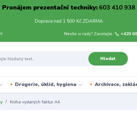
Pronájem prezentační techniky:
603 410 938
Doprava nad 1 500 Kč ZDARMA
mí
Nevíte si rady? Zavolejte.
+420 60
Hledat
Drogerie, úklid, hygiena
Archivace, zaklá
sy
Kniha vydaných faktur A4