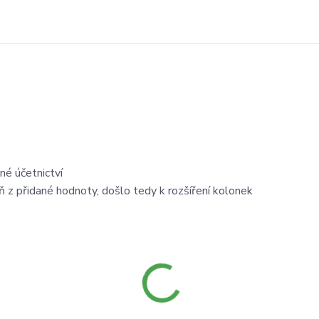
né účetnictví
aň z přidané hodnoty, došlo tedy k rozšíření kolonek