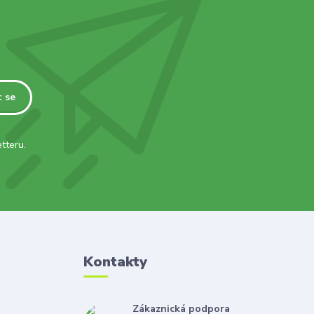
t se
tteru.
Kontakty
Zákaznická podpora