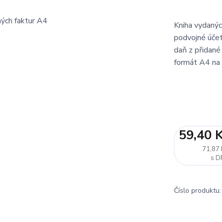
Kniha vydanýc
podvojné účetn
daň z přidané
formát A4 na 
59,40 
71,87 
Číslo produktu: