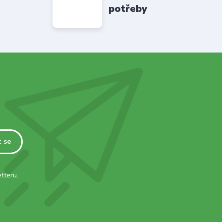
potřeby
t se
tteru.