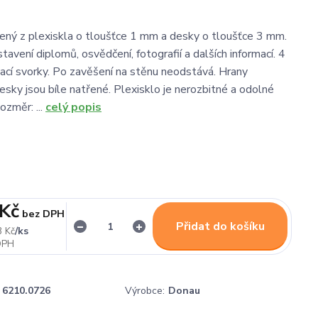
ený z plexiskla o tloušťce 1 mm a desky o tloušťce 3 mm.
stavení diplomů, osvědčení, fotografií a dalších informací. 4
ací svorky. Po zavěšení na stěnu neodstává. Hrany
sky jsou bíle natřené. Plexisklo je nerozbitné a odolné
ozměr: ...
celý popis
 Kč
bez DPH
Přidat do košíku
/
ks
3 Kč
6210.0726
Výrobce:
Donau