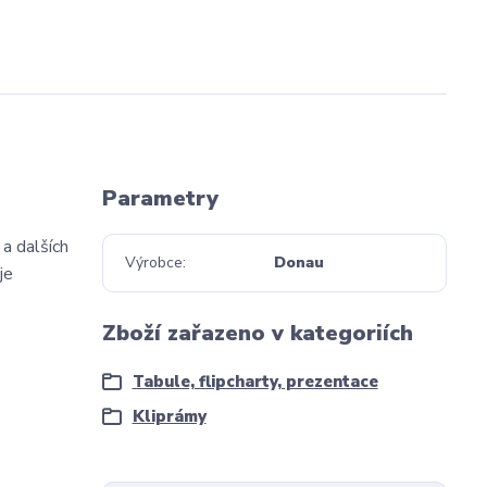
Parametry
 a dalších
Výrobce
Donau
je
Zboží zařazeno v kategoriích
Tabule, flipcharty, prezentace
Kliprámy