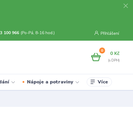
3 100 966
(Po-Pá, 8-16 hod.)
Přihlášení
0
0 Kč
Více
dání
Nápoje a potraviny