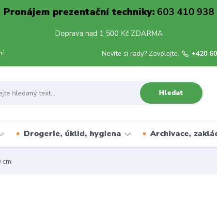
Pronájem prezentační techniky:
603 410 938
Doprava nad 1 500 Kč ZDARMA
mí
Nevíte si rady? Zavolejte.
+420 60
Hledat
Drogerie, úklid, hygiena
Archivace, zaklá
0 cm