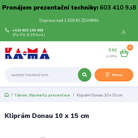
Pronájem prezentační techniky:
603 410 938
Doprava nad 1 500 Kč ZDARMA
+420 603 100 966
(Po-Pá, 8-16 hod.)
0
0 Kč
Menu
Tabule, flipcharty, prezentace
Kliprám Donau 10 x 15 cm
Kliprám Donau 10 x 15 cm