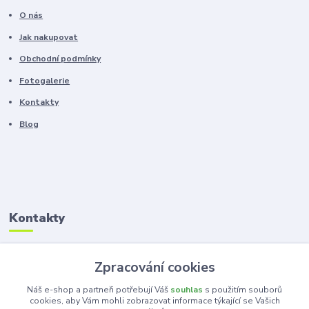
O nás
Jak nakupovat
Obchodní podmínky
Fotogalerie
Kontakty
Blog
Kontakty
Zákaznická podpora
Zpracování cookies
+420 603 100 966
(Po-Pá, 8-16 hod.)
Náš e-shop a partneři potřebují Váš
souhlas
s použitím souborů
cookies, aby Vám mohli zobrazovat informace týkající se Vašich