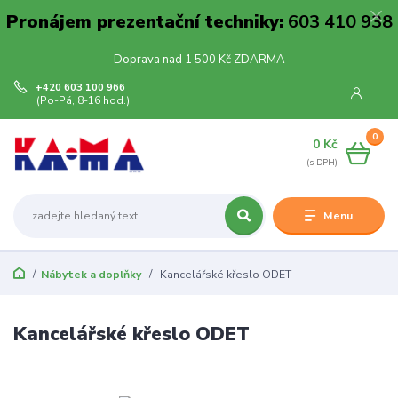
Pronájem prezentační techniky:
603 410 938
Doprava nad 1 500 Kč ZDARMA
+420 603 100 966
(Po-Pá, 8-16 hod.)
0
0 Kč
Menu
Nábytek a doplňky
Kancelářské křeslo ODET
Kancelářské křeslo ODET