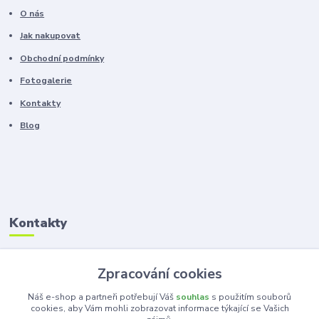
O nás
Jak nakupovat
Obchodní podmínky
Fotogalerie
Kontakty
Blog
Kontakty
Zákaznická podpora
Zpracování cookies
+420 603 100 966
(Po-Pá, 8-16 hod.)
Náš e-shop a partneři potřebují Váš
souhlas
s použitím souborů
cookies, aby Vám mohli zobrazovat informace týkající se Vašich